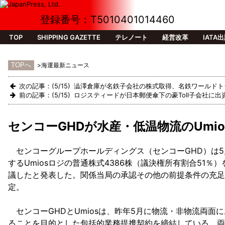
登録番号：T5010401014460
TOP
SHIPPING GAZETTE
テレノート
経営改革
IATA
>海運最新ニュース
次の記事：(5/15) 澁澤倉庫が名鉄子会社の株式取得、名鉄ワールド
前の記事：(5/15) ロジスティードが日本郵便傘下の豪Toll子会社に
センコーGHDが水産・低温物流のUmi
センコーグループホールディングス（センコーGHD）は5月
するUmiosロジの普通株式4386株（議決権所有割合51
議したと発表した。関係当局の承認その他の前提条件の充足
定。
センコーGHDとUmiosは、昨年5月に物流・非物流両面
ることを目的とした包括的業務提携契約を締結している。両