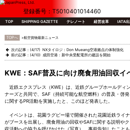
登録番号：T5010401014460
TOP
SHIPPING GAZETTE
テレノート
経営改革
IATA
>航空貨物最新ニュース
次の記事：(4/17) NXタイロジ：Don Mueang空港拠点の体制強化
前の記事：(4/10) 成田空港：新中央受配電所の建設を開始
KWE：SAF普及に向け廃食用油回収イ
近鉄エクスプレス（KWE）は、近鉄グループホールディ
ナーズと共同で、SAF（持続可能な航空燃料）の普及・啓発
に関するPR活動を実施したと、このほど発表した。
イベントは、花園ラグビー場で開催された花園近鉄ライナ
がブースを出展し、廃食用油の回収やSAFに関する説明やク
収活動への協力を呼びかけた（写真）。事前告知したこともあ