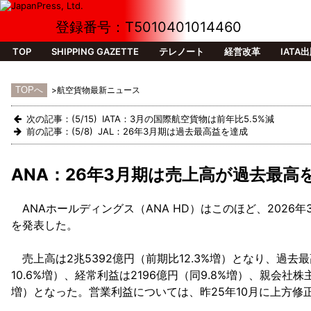
登録番号：T5010401014460
TOP
SHIPPING GAZETTE
テレノート
経営改革
IATA
>航空貨物最新ニュース
次の記事：(5/15) IATA：3月の国際航空貨物は前年比5.5%減
前の記事：(5/8) JAL：26年3月期は過去最高益を達成
ANA：26年3月期は売上高が過去最高
ANAホールディングス（ANA HD）はこのほど、2026年3
を発表した。
売上高は2兆5392億円（前期比12.3%増）となり、過去
10.6%増）、経常利益は2196億円（同9.8%増）、親会社株
増）となった。営業利益については、昨25年10月に上方修