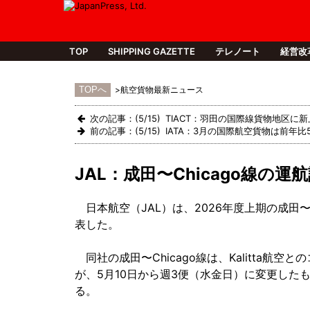
TOP
SHIPPING GAZETTE
テレノート
経営
>航空貨物最新ニュース
次の記事：(5/15) TIACT：羽田の国際線貨物地区に
前の記事：(5/15) IATA：3月の国際航空貨物は前年比5
JAL：成田〜Chicago線の運
日本航空（JAL）は、2026年度上期の成田〜
表した。
同社の成田〜Chicago線は、Kalitta航
が、5月10日から週3便（水金日）に変更したもの。
る。