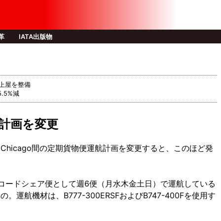
改革
IATA出版物
新上屋を整備
.5%減
航計画を変更
Chicago間の定期貨物便運航計画を変更すると、このほど発
空とのコードシェア便として週6便（月水木金土日）で運航している
運航機材は、B777-300ERSFおよびB747-400Fを使用す