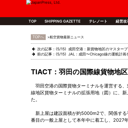
TOP
SHIPPING GAZETTE
テレノート
経営
>航空貨物最新ニュース
次の記事：(5/15) 成田空港：新貨物地区のマスター
前の記事：(5/15) JAL：成田〜Chicago線の運航計
TIACT：羽田の国際線貨物地
羽田空港の国際貨物ターミナルを運営する、東
線地区貨物ターミナルの拡張用地（図）に、新
た。
新上屋は建設面積が約5000m2で、関係す
番目の一般上屋として本年中に着工し、2027