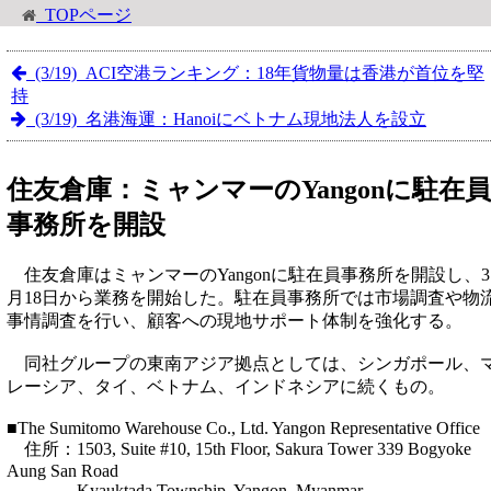
TOPページ
(3/19) ACI空港ランキング：18年貨物量は香港が首位を堅
持
(3/19) 名港海運：Hanoiにベトナム現地法人を設立
住友倉庫：ミャンマーのYangonに駐在員
事務所を開設
住友倉庫はミャンマーのYangonに駐在員事務所を開設し、3
月18日から業務を開始した。駐在員事務所では市場調査や物
事情調査を行い、顧客への現地サポート体制を強化する。
同社グループの東南アジア拠点としては、シンガポール、
レーシア、タイ、ベトナム、インドネシアに続くもの。
■The Sumitomo Warehouse Co., Ltd. Yangon Representative Office
住所：1503, Suite #10, 15th Floor, Sakura Tower 339 Bogyoke
Aung San Road
Kyauktada Township, Yangon, Myanmar