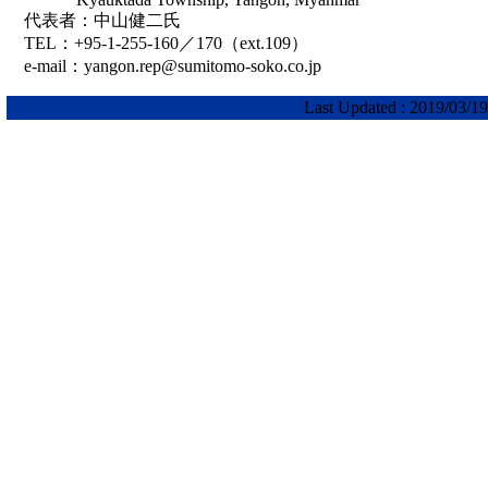
代表者：中山健二氏
TEL：+95-1-255-160／170（ext.109）
e-mail：yangon.rep@sumitomo-soko.co.jp
Last Updated : 2019/03/19